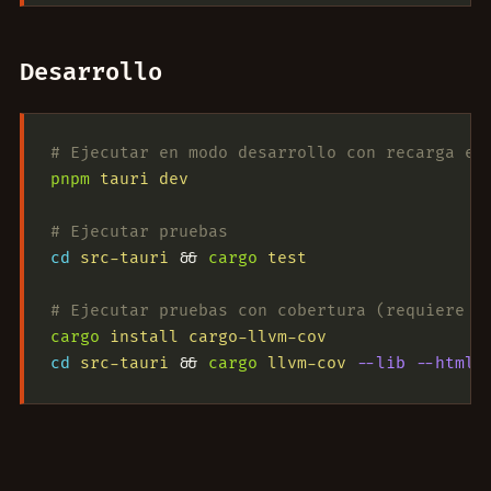
Desarrollo
# Ejecutar en modo desarrollo con recarga en
pnpm
 tauri
 dev
# Ejecutar pruebas
cd
 src-tauri
 && 
cargo
 test
# Ejecutar pruebas con cobertura (requiere c
cargo
 install
 cargo-llvm-cov
cd
 src-tauri
 && 
cargo
 llvm-cov
 --lib
 --html
 