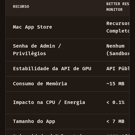
BETTER RESOU
RECURSO
MONITOR
Better Resource Monitor vs Eul
Recursos
Mac App Store
Completos
Senha de Admin /
Nenhum
Privilégios
(Sandboxe
Estabilidade da API de GPU
API Públi
Consumo de Memória
~15 MB
Impacto na CPU / Energia
< 0.1%
Tamanho do App
< 7 MB